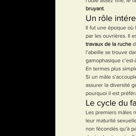
l’ouïe assez fine, le
bruyant
.
Un rôle intér
Il fut une époque où 
par les ouvrières. Il
travaux de la ruche
 d
l’abeille se trouve 
gamophasique c’est-à-
En termes plus simple
Si un mâle s’accouple
assurer la diversité g
pourquoi il est préf
Le cycle du 
Les premiers mâles na
leur maturité sexuel
non fécondés qu’à par