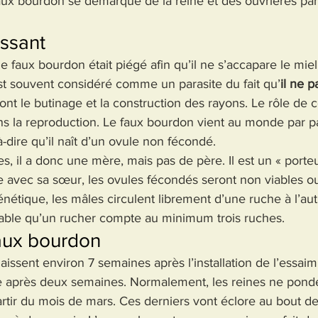
 faux bourdon se démarque de la reine et des ouvrières par
essant
le faux bourdon était piégé afin qu’il ne s’accapare le m
 est souvent considéré comme un parasite du fait qu’
il ne p
ont le butinage et la construction des rayons. Le rôle de 
dans la reproduction. Le faux bourdon vient au monde par
dire qu’il naît d’un ovule non fécondé.
s, il a donc une mère, mais pas de père. Il est un « porte
 avec sa sœur, les ovules fécondés seront non viables ou 
énétique, les mâles circulent librement d’une ruche à l’aut
érable qu’un rucher compte au minimum trois ruches.
faux bourdon
issent environ 7 semaines après l’installation de l’essaim. 
le après deux semaines. Normalement, les reines ne pond
tir du mois de mars. Ces derniers vont éclore au bout de