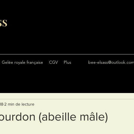
SS
Gelée royale française
CGV
Plus
bee-elsass@outlook.co
18
2 min de lecture
ourdon (abeille mâle)