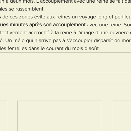
un à deux mois. L’accouplement avec une reine se fait da
âles se rassemblent.
s de ces zones évite aux reines un voyage long et périlleu
ues minutes après son accouplement
 avec une reine. So
fectivement accroché à la reine à l’image d’une ouvrière 
é. Un mâle qui n’arrive pas à s’accoupler disparaît de mort
les femelles dans le courant du mois d’août.