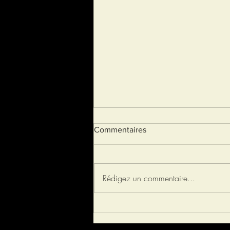
Commentaires
Rédigez un commentaire...
La démarche qualité GRF
(gelée royale française)