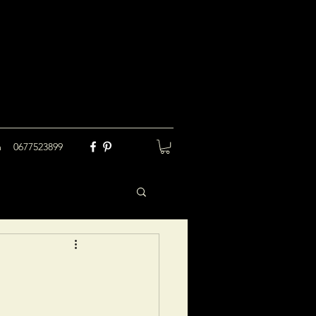
m
0677523899