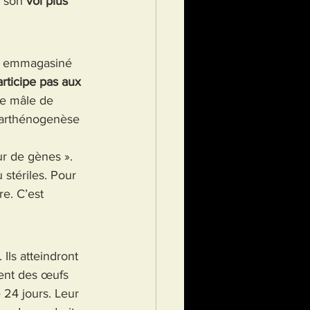
 son 
vol plus 
iel emmagasiné 
articipe pas aux 
ce mâle de 
 parthénogenèse 
ur de gènes ». 
stériles. Pour 
re. C’est 
Ils atteindront 
ent des œufs 
 24 jours. Leur 