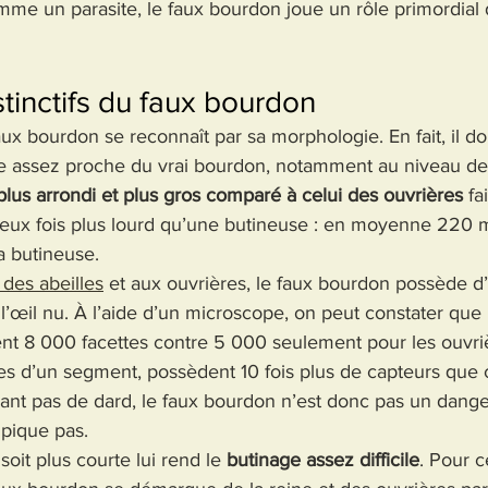
me un parasite, le faux bourdon joue un rôle primordial d
 
stinctifs du faux bourdon
ux bourdon se reconnaît par sa morphologie. En fait, il doi
e assez proche du vrai bourdon, notamment au niveau de l
s arrondi et plus gros comparé à celui des ouvrières
 fa
eux fois plus lourd qu’une butineuse : en moyenne 220 
 butineuse.
 des abeilles
 et aux ouvrières, le faux bourdon possède d’
 à l’œil nu. À l’aide d’un microscope, on peut constater que
t 8 000 facettes contre 5 000 seulement pour les ouvriè
es d’un segment, possèdent 10 fois plus de capteurs que c
ant pas de dard, le faux bourdon n’est donc pas un dange
 pique pas.
soit plus courte lui rend le 
butinage assez difficile
. Pour c