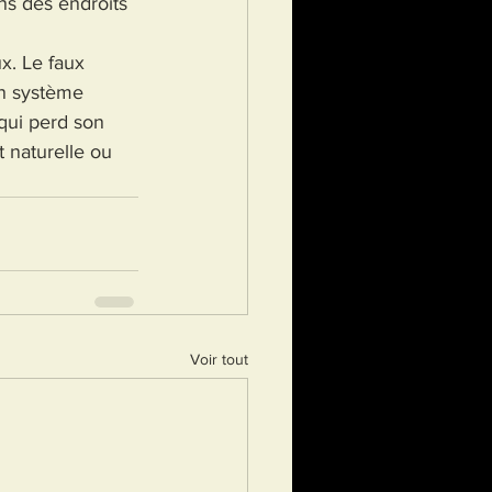
ns des endroits 
x. Le faux 
n système 
qui perd son 
 naturelle ou 
Voir tout