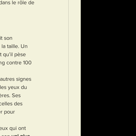
ans le rôle de 
t son 
a taille. Un 
it qu’il pèse 
mg contre 100 
autres signes 
 les yeux du 
res. Ses 
elles des 
r pour 
eux qui ont 