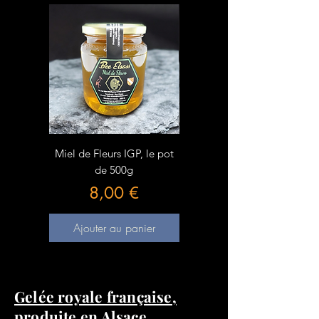
Miel de Fleurs IGP, le pot
Miel d'Acacia IGP, le pot
de 500g
de 500g
Prix
Prix
8,00 €
8,00 €
Ajouter au panier
Ajouter au panier
Gelée royale française,
produite en Alsace