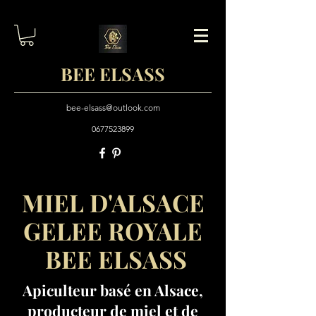
BEE ELSASS
bee-elsass@outlook.com
0677523899
MIEL D'ALSACE
GELEE ROYALE
BEE ELSASS
Apiculteur basé en Alsace,
producteur de miel et de